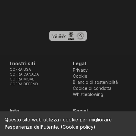
I nostri siti
Legal
COFRA USA
Privacy
COFRA CANADA
Cookie
COFRA MOVE
Bilancio di sostenibilità
COFRA DEFEND
Codice di condotta
Whistleblowing
Info
Social
Via dell’Euro 53-57-59,
Facebook
Instagram
Youtube
LinkedIn
Questo sito web utilizza i cookie per migliorare
location_on
76121 Barletta - BT -
l'esperienza dell'utente.
(
Cookie policy
)
ITALIA
call
+39.0883.341411