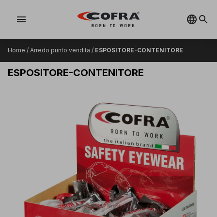
menu
Home
/
Arredo punto vendita
/
ESPOSITORE-CONTENITORE
ESPOSITORE-CONTENITORE