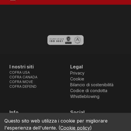
I nostri siti
Legal
COFRA USA
Privacy
COFRA CANADA
Cookie
COFRA MOVE
Bilancio di sostenibilità
COFRA DEFEND
Codice di condotta
Whistleblowing
Info
Social
Via dell’Euro 53-57-59,
Facebook
Instagram
Youtube
LinkedIn
Questo sito web utilizza i cookie per migliorare
location_on
76121 Barletta - BT -
l'esperienza dell'utente.
(
Cookie policy
)
ITALIA