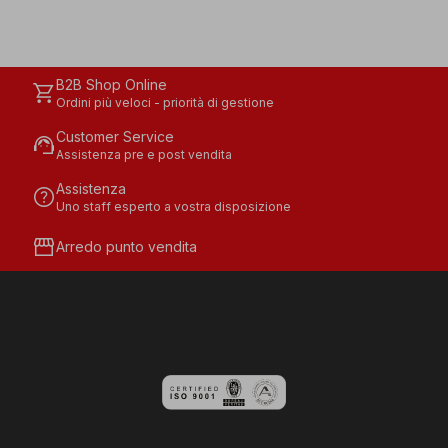
B2B Shop Online
shopping_cart
Ordini più veloci - priorità di gestione
Customer Service
support_agent
Assistenza pre e post vendita
Assistenza
help
Uno staff esperto a vostra disposizione
storefront
Arredo punto vendita