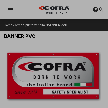
menu
Home
/
Arredo punto vendita
/
BANNER PVC
BANNER PVC