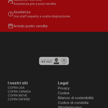
support_agent
Assistenza pre e post vendita
Assistenza
help
Uno staff esperto a vostra disposizione
storefront
Arredo punto vendita
I nostri siti
Legal
COFRA USA
Privacy
COFRA CANADA
Cookie
COFRA MOVE
Bilancio di sostenibilità
COFRA DEFEND
Codice di condotta
Whistleblowing