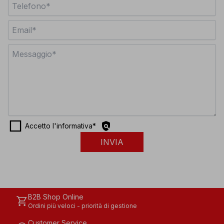
check_box_outline_blank
policy
Accetto l'informativa
*
INVIA
B2B Shop Online
shopping_cart
Ordini più veloci - priorità di gestione
Customer Service