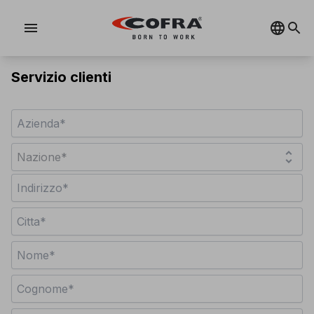
menu
Servizio clienti
unfold_more
Nazione*