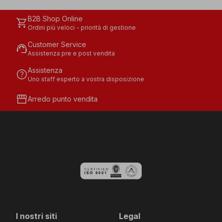
B2B Shop Online
shopping_cart
Ordini più veloci - priorità di gestione
Customer Service
support_agent
Assistenza pre e post vendita
Assistenza
help
Uno staff esperto a vostra disposizione
storefront
Arredo punto vendita
I nostri siti
Legal