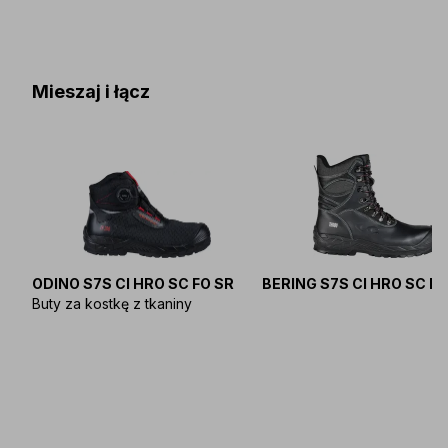
Mieszaj i łącz
ODINO S7S CI HRO SC FO SR
BERING S7S CI HRO SC FO
Buty za kostkę z tkaniny