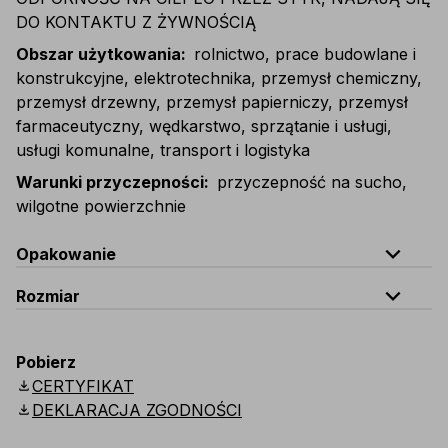
DO KONTAKTU Z ŻYWNOŚCIĄ
Obszar użytkowania
:
rolnictwo, prace budowlane i
konstrukcyjne, elektrotechnika, przemysł chemiczny,
przemysł drzewny, przemysł papierniczy, przemysł
farmaceutyczny, wędkarstwo, sprzątanie i usługi,
usługi komunalne, transport i logistyka
Warunki przyczepności
:
przyczepność na sucho,
wilgotne powierzchnie
expand_less
Opakowanie
expand_less
Rozmiar
Kod
Ilość
G025-D100
1 tuzin (12 par rękawic pakow
Rozmiar
8 (M)
9 (L)
10 (XL)
11 (XXL)
Pobierz
download
CERTYFIKAT
G025-K100
karton zawierający 10 tuzinów (120 par rę
Długość
24 cm
25 cm
26 cm
27 cm
download
DEKLARACJA ZGODNOŚCI