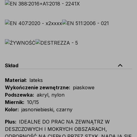
expand_less
Skład
Materiał
:
lateks
Wykończenie zewnętrzne
:
piaskowe
Podszewka
:
akryl, nylon
Miernik
:
10/15
Kolor
:
jasnoniebieski, czarny
Plus
:
IDEALNE DO PRAC NA ZEWNĄTRZ W
DESZCZOWYCH I MOKRYCH OBSZARACH,
ODPORNOŚĆ NA CIEPŁO PRZEZ STYK, NADAJĄ SIĘ