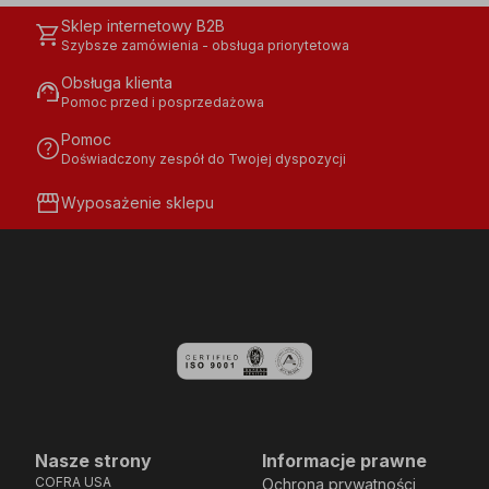
Sklep internetowy B2B
shopping_cart
Szybsze zamówienia - obsługa priorytetowa
Obsługa klienta
support_agent
Pomoc przed i posprzedażowa
Pomoc
help
Doświadczony zespół do Twojej dyspozycji
storefront
Wyposażenie sklepu
Nasze strony
Informacje prawne
COFRA USA
Ochrona prywatności