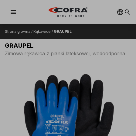
menu
Strona główna
/
Rękawice
/
GRAUPEL
GRAUPEL
Zimowa rękawica z pianki lateksowej, wodoodporna