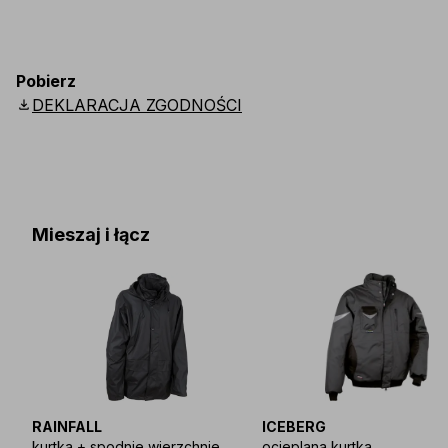
Pobierz
download
DEKLARACJA ZGODNOŚCI
Mieszaj i łącz
RAINFALL
ICEBERG
kurtka + spodnie wierzchnie
ocieplana kurtka