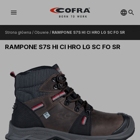
menu
Strona główna
/
Obuwie
/
RAMPONE S7S HI CI HRO LG SC FO SR
RAMPONE S7S HI CI HRO LG SC FO SR