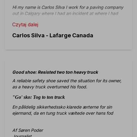
Hi my name is Carlos Silva I work for a paving company
out in Calgary where I had an incident at where I had
my foot run over by a trailer loaded with heavy
Czytaj dalej
equipment and thanks to your great product / safety
boot my foot was untouchable so I write to you guys to
Carlos Silva - Lafarge Canada
simply say thank you for making a boot that actually
does what supposed to! If it wasn't for the boots my
foot would have been crushed without a doubt in my
mind! Most of the guys on my crew also wear your
boots so thank you once again!
Good shoe: Resisted two ton heavy truck
A reliable safety shoe saved the situation for its owner,
as a heavy truck overturned his food.
"Go' sko: Tog to ton truck
En pålidelig sikkerhedssko klarede ærterne for sin
ejermand, da en tung truck væltede over hans fod
Af
Søren Poder
Journalist