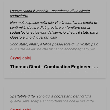
l nuovo saluta il vecchio – esperienza di un cliente
soddisfatto
Non molto spesso nella mia vita lavorativa mi capita di
sentirmi in dovere di ringraziare un fornitore per la
soddisfazione ricevuta dal servizio che mi è stato dato.
Questo è uno di quei rari casi.
Sono stato, infatti, il felice possessore di un vostro paio
di scarpe da lavoro che mi hanno accompagnato per
diversi cantieri per ben due lunghi anni. Ho scelto
Czytaj dalej
questa tipologia di scarpe in quanto i cantieri nei quali
opera la mia azienda si trovano prevalentemente in
Thomas Giani - Combustion Engineer -
luoghi caldi (a volte anche troppo a mio parere), ed
Ansaldo Caldaie S.p.A. - Gallarate (Italia)
avevo quindi l’esigenza di un prodotto si’ robusto (sono
supervisore meccanico e di processo), ma anche
comodo, leggero e traspirante. Le vostre scarpe sono
state insieme a me in Egitto, in Arabia Saudita, in
Madagascar, in Italia, in Marocco e in Giordania e mi
Spettabile ditta, sono qui a ringraziarvi per l'ottima
hanno sempre salvato i piedi da brutte situazioni senza
qualità delle scarpe antinfortunistica che la mia ditta
dover ricorrere a compromessi in termini di comodità.
Autostrade per l'Italia mi ha fornito. Infatti mentre
Hanno lavorato nel carbone, nella lana di roccia, su