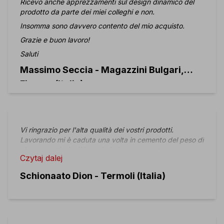
Ricevo anche apprezzamenti sul design dinamico del
prodotto da parte dei miei colleghi e non.
Insomma sono davvero contento del mio acquisto.
Grazie e buon lavoro!
Saluti
Massimo Seccia - Magazzini Bulgari,
Firenze (Italia)
Vi ringrazio per l'alta qualità dei vostri prodotti.
Lavorando mi è caduta una volta in cemento del peso di
alcune centinaia di kg sul piede sx e a parte una
Czytaj dalej
contusione e un livido non ho riportato alcuna frattura.
Vi ringrazio e farò tanta pubblicità in vostro favore.
Schionaato Dion - Termoli (Italia)