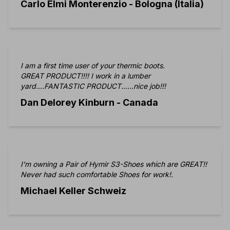
Carlo Elmi Monterenzio - Bologna (Italia)
cliente. E' giusto che chi fa
e fa bene abbia qualche
soddisfazione, anche se piccola. Grazie e complimenti
ancora!
I am a first time user of your thermic boots.
GREAT
PRODUCT!!!! I work in a lumber
yard....FANTASTIC PRODUCT......nice job!!!
Dan Delorey Kinburn - Canada
I'm owning a Pair of Hymir S3-Shoes which are GREAT!!
Never had such comfortable Shoes for work!.
Michael Keller Schweiz