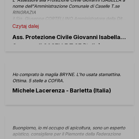
nome dell"Amministrazione Comunale di Caselle T.se
RINGRAZIA
il Sig. Giuseppe CORTELLINO Amministratore della Ditta
COFRA SRL per la fornitura delle scarpe
Czytaj dalej
antinfortunistiche, omaggiate al nostro Gruppo
Ass. Protezione Civile Giovanni Isabella -
Comunale di Protezione Civile, che grazie alla Vs.
generosita ed alla Vs. sensibilita verso ii campo sociale,
Comune di CASELLE T.SE (Italia)
potra operare in sicurezza ed in piena regola, nello
svolgere ii proprio servizio.
Ho comprato la maglia BRYNE. L'ho usata stamattina.
Ottima. 5 stelle a COFRA.
Michele Lacerenza - Barletta (Italia)
Buongiorno, io mi occupo di apicoltura, sono un esperto
apistico, consigliere per il Piemonte della Federazione