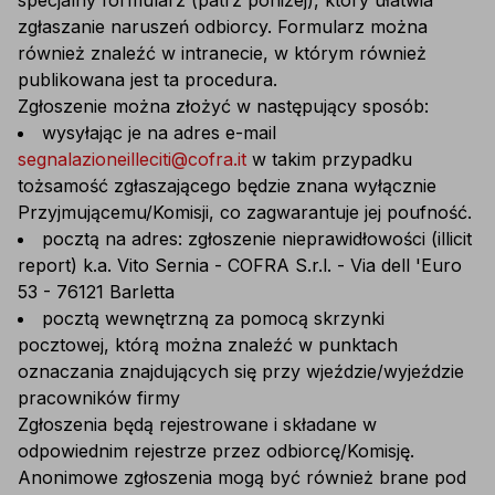
specjalny formularz (patrz poniżej), który ułatwia
zgłaszanie naruszeń odbiorcy. Formularz można
również znaleźć w intranecie, w którym również
publikowana jest ta procedura.
Zgłoszenie można złożyć w następujący sposób:
wysyłając je na adres e-mail
segnalazioneilleciti@cofra.it
w takim przypadku
tożsamość zgłaszającego będzie znana wyłącznie
Przyjmującemu/Komisji, co zagwarantuje jej poufność.
pocztą na adres: zgłoszenie nieprawidłowości (illicit
report) k.a. Vito Sernia - COFRA S.r.l. - Via dell 'Euro
53 - 76121 Barletta
pocztą wewnętrzną za pomocą skrzynki
pocztowej, którą można znaleźć w punktach
oznaczania znajdujących się przy wjeździe/wyjeździe
pracowników firmy
Zgłoszenia będą rejestrowane i składane w
odpowiednim rejestrze przez odbiorcę/Komisję.
Anonimowe zgłoszenia mogą być również brane pod