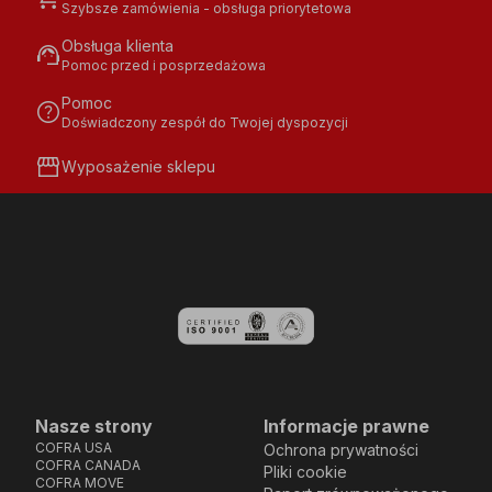
Szybsze zamówienia - obsługa priorytetowa
Obsługa klienta
support_agent
Pomoc przed i posprzedażowa
Pomoc
help
Doświadczony zespół do Twojej dyspozycji
storefront
Wyposażenie sklepu
Nasze strony
Informacje prawne
COFRA USA
Ochrona prywatności
COFRA CANADA
Pliki cookie
COFRA MOVE