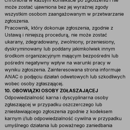
chroniona w każdym kontekście po zgłoszeniu i nie
może zostać ujawniona bez jej wyraźnej zgody
wszystkim osobom zaangażowanym w przetwarzanie
zgłoszenia.
Pracownik, który dokonuje zgłoszenia, zgodnie z
Ustawą i niniejszą procedurą, nie może zostać
ukarany, zdegradowany, zwolniony, przeniesiony,
dyskryminowany lub poddany jakimkolwiek innym
środkom organizacyjnym mającym bezpośredni lub
pośredni negatywny wpływ na warunki pracy w
wyniku zgłoszenia. Zainteresowana strona informuje
ANAC o podjęciu działań odwetowych lub szkodliwych
wobec osoby zgłaszającej.
10. OBOWIĄZKI OSOBY ZGŁASZAJĄCEJ
Odpowiedzialność karna i dyscyplinarna osoby
zgłaszającej w przypadku oszczerczego lub
zniesławiającego zgłoszenia zgodnie z kodeksem
karnym i/lub odpowiedzialność cywilna w przypadku
umyślnego działania lub poważnego zaniedbania