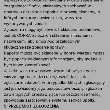
się wszelkie zgłoszenia, składane w celu zapewnienia
integralności Spółki, nielegalnych zachowań w
oparciu o określone i zgodne z prawdą elementy, o
których odbiorcy dowiedzieli się w wyniku
wykonywanych zadań.
Zgłoszenia mogą być również składane anonimowo;
jednak COFRA zaleca ich składanie z imionami i
nazwiskami, aby umożliwić przełożonym
skuteczniejsze zbadanie sprawy.
Raporty muszą być składane w dobrej wierze i muszą
być poparte dokładnymi informacjami, aby można je
było łatwo zweryfikować.
Jakiekolwiek niewłaściwe użycie lub użycie w złej
wierze tego narzędzia do zgłoszeń, takie jak
zgłaszanie zdarzeń, w przypadku których zgłaszający
jest już świadomy jego bezpodstawności, tj. zgłoszeń
zawierających zniesławiające lub oszczercze treści,
spowoduje zastosowanie systemu sankcji Spółki.
5. PRZEDMIOT ZGŁOSZENIA