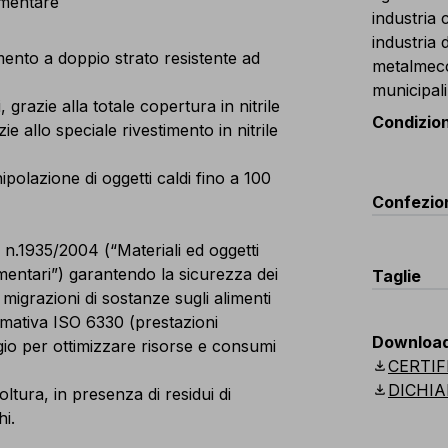
imentare
industria 
industria 
mento a doppio strato resistente ad
metalmecca
municipali
 grazie alla totale copertura in nitrile
Condizion
e allo speciale rivestimento in nitrile
olazione di oggetti caldi fino a 100
Confezi
n.1935/2004 (“Materiali ed oggetti
C
imentari”) garantendo la sicurezza dei
Taglie
G01
a migrazioni di sostanze sugli alimenti
rmativa ISO 6330 (prestazioni
G01
Taglie
Downloa
ggio per ottimizzare risorse e consumi
download
CERTIF
Lunghez
download
DICHIA
oltura, in presenza di residui di
hi.