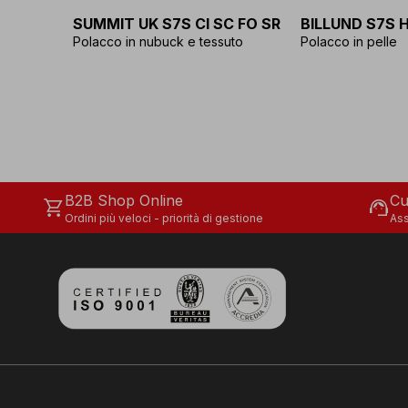
SUMMIT UK S7S CI SC FO SR
BILLUND S7S H
Polacco in nubuck e tessuto
Polacco in pelle
B2B Shop Online
Cu
shopping_cart
support_agent
Ordini più veloci - priorità di gestione
Ass