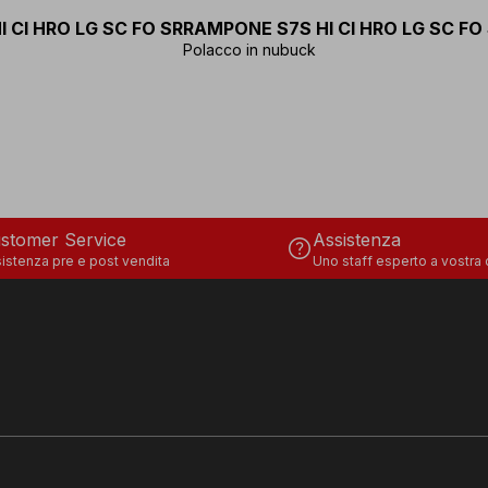
I CI HRO LG SC FO SR
RAMPONE S7S HI CI HRO LG SC FO
Polacco in nubuck
stomer Service
Assistenza
help
istenza pre e post vendita
Uno staff esperto a vostra