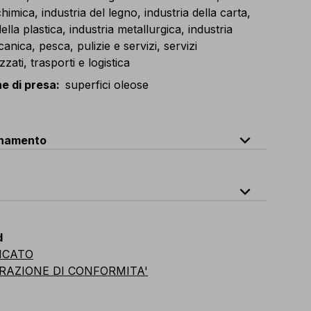
chimica, industria del legno, industria della carta,
della plastica, industria metallurgica, industria
nica, pesca, pulizie e servizi, servizi
zzati, trasporti e logistica
e di presa
:
superfici oleose
expand_less
onamento
odice
Quantità
expand_less
0-D100
1 dozzina (12 buste da 1 paio)
0-K100
cartone da 10 dozzine (120 buste da 1 paio)
7 (S)
8 (M)
9 (L)
10 (XL)
11 (XXL)
d
ICATO
za
23.5 cm
24.5 cm
25.5 cm
26.5 cm
27.5 cm
RAZIONE DI CONFORMITA'