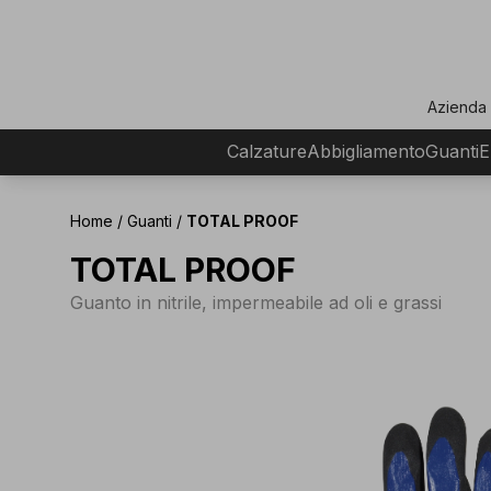
ar
Azienda
Calzature
Abbigliamento
Guanti
E
Home
/
Guanti
/
TOTAL PROOF
TOTAL PROOF
Guanto in nitrile, impermeabile ad oli e grassi