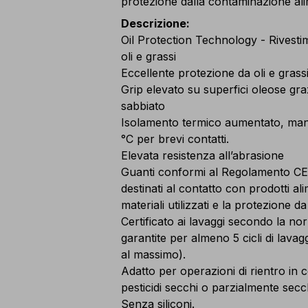
protezione dalla contaminazione al
Descrizione
:
Oil Protection Technology - Rivesti
oli e grassi
Eccellente protezione da oli e grassi,
Grip elevato su superfici oleose grazi
sabbiato
Isolamento termico aumentato, manip
°C per brevi contatti.
Elevata resistenza all’abrasione
Guanti conformi al Regolamento CE 
destinati al contatto con prodotti al
materiali utilizzati e la protezione d
Certificato ai lavaggi secondo la no
garantite per almeno 5 cicli di lava
al massimo).
Adatto per operazioni di rientro in c
pesticidi secchi o parzialmente secc
Senza siliconi.