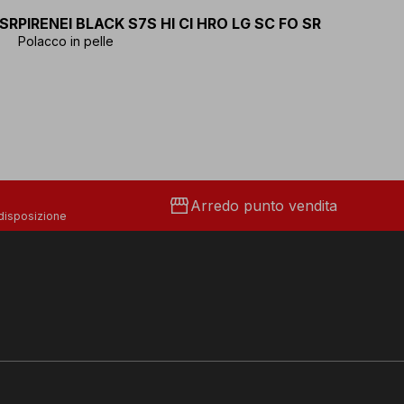
 SR
PIRENEI BLACK S7S HI CI HRO LG SC FO SR
Polacco in pelle
storefront
Arredo punto vendita
 disposizione