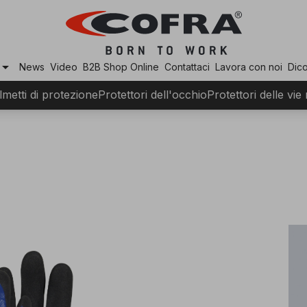
row_drop_down
News
Video
B2B Shop Online
Contattaci
Lavora con noi
Dico
lmetti di protezione
Protettori dell'occhio
Protettori delle vie