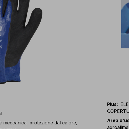
Plus
:
ELE
COPERTU
N
Area d'u
e meccanica, protezione dal calore,
agroalimen