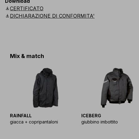
Download
download
CERTIFICATO
download
DICHIARAZIONE DI CONFORMITA'
Mix & match
RAINFALL
ICEBERG
giacca + copripantaloni
giubbino imbottito