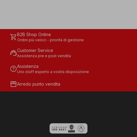
B2B Shop Online
shopping_cart
Ordini più veloci - priorità di gestione
Customer Service
support_agent
Assistenza pre e post vendita
Assistenza
help
Uno staff esperto a vostra disposizione
storefront
Arredo punto vendita