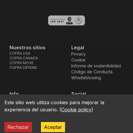
Nuestros sitios
Legal
COFRA USA
Privacy
COFRA CANADA
Cookie
COFRA MOVE
Informe de sostenibilidad
COFRA DEFEND
Código de Conducta
Whistleblowing
Info
Social
Via dell’Euro 53-57-59,
Facebook
Instagram
Youtube
LinkedIn
Este sitio web utiliza cookies para mejorar la
location_on
76121 Barletta - BT -
experiencia del usuario.
(
Cookie policy
)
ITALIA
call
+39.0883.341411
Rechazar
Aceptar
COFRA S.r.l. Partita Iva IT02850580727