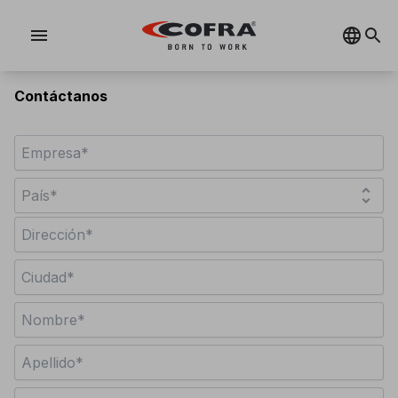
menu
Contáctanos
unfold_more
País*