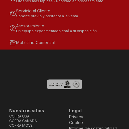
Órdenes más rápidas - Prioridad en procesamiento
Servicio al Cliente
support_agent
Soporte previo y posterior a la venta
Asesoramiento
help
Un equipo experimentado está a tu disposición
storefront
Mobiliario Comercial
Nuestros sitios
Legal
COFRA USA
Privacy
COFRA CANADA
Cookie
COFRA MOVE
Informe de sostenibilidad