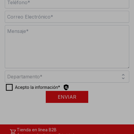
unfold_more
Departamento*
check_box_outline_blank
policy
Acepto la información
*
ENVIAR
Tienda en línea B2B
shopping_cart