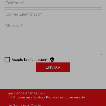
check_box_outline_blank
policy
Acepto la información
*
ENVIAR
Tienda en línea B2B
shopping_cart
Órdenes más rápidas - Prioridad en procesamiento
Servicio al Cliente