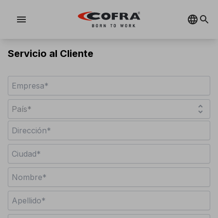
menu
Servicio al Cliente
unfold_more
País*