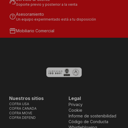
support_agent
Soporte previo y posterior a la venta
Asesoramiento
help
Un equipo experimentado está a tu disposición
storefront
Mobiliario Comercial
Nuestros sitios
Legal
COFRA USA
Privacy
COFRA CANADA
Cookie
COFRA MOVE
Informe de sostenibilidad
COFRA DEFEND
Código de Conducta
Whistleblowing