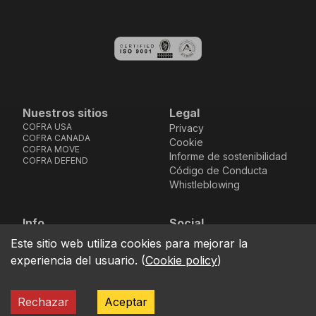
Nuestros sitios
Legal
COFRA USA
Privacy
COFRA CANADA
Cookie
COFRA MOVE
Informe de sostenibilidad
COFRA DEFEND
Código de Conducta
Whistleblowing
Info
Social
Via dell’Euro 53-57-59,
Facebook
Instagram
Youtube
LinkedIn
Este sitio web utiliza cookies para mejorar la
location_on
76121 Barletta - BT -
experiencia del usuario.
(
Cookie policy
)
ITALIA
call
+39.0883.341411
Rechazar
Aceptar
COFRA S.r.l. Partita Iva IT02850580727