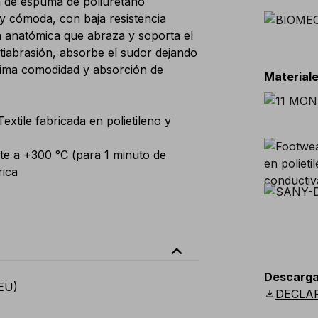
de espuma de poliuretano
 cómoda, con baja resistencia
a anatómica que abraza y soporta el
ntiabrasión, absorbe el sudor dejando
xima comodidad y absorción de
Materiale
extile fabricada en polietileno y
nte a +300 °C (para 1 minuto de
rica
expand_less
Descarga
(EU)
download
DECLA