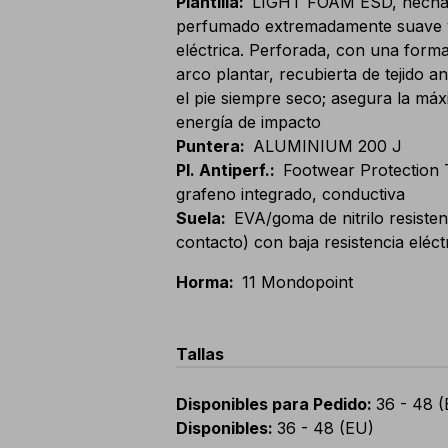
Plantilla
:
LIGHT FOAM ESD, hecha 
perfumado extremadamente suave y
eléctrica. Perforada, con una form
arco plantar, recubierta de tejido a
el pie siempre seco; asegura la má
energía de impacto
Puntera
:
ALUMINIUM 200 J
Pl. Antiperf.
:
Footwear Protection T
grafeno integrado, conductiva
Suela
:
EVA/goma de nitrilo resiste
contacto) con baja resistencia eléct
Horma
:
11 Mondopoint
Tallas
Disponibles para Pedido
:
36 - 48 
Disponibles
:
36 - 48 (EU)