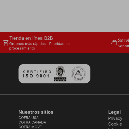
Tienda en línea B2B
Servi
shopping_cart
support_agent
Órdenes más rápidas - Prioridad en
Soport
procesamiento
Nuestros sitios
Legal
COFRA USA
Privacy
COFRA CANADA
Cookie
COFRA MOVE