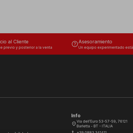
cio al Cliente
Asesoramiento
help
e previo y posterior a la venta
Un equipo experimentado está 
Info
Via dell’Euro 53-57-59, 76121
location_on
Barletta - BT - ITALIA
call
+39.0883.341411