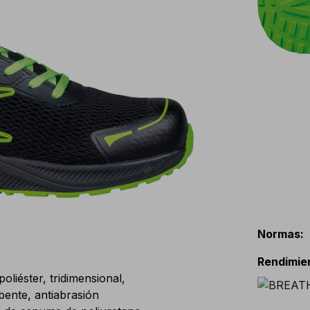
Normas
:
Rendimie
iéster, tridimensional,
bente, antiabrasión