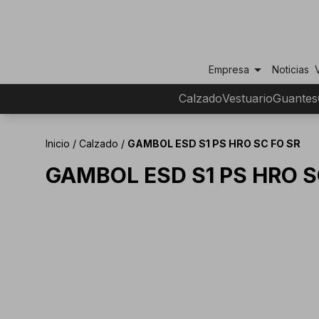
arrow_drop_down
Empresa
Noticias
Calzado
Vestuario
Guantes
Inicio
/
Calzado
/
GAMBOL ESD S1 PS HRO SC FO SR
GAMBOL ESD S1 PS HRO S