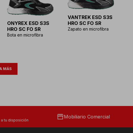
VANTREK ESD S3S
ONYREX ESD S3S
HRO SC FO SR
HRO SC FO SR
Zapato en microfibra
Bota en microfibra
A MÁS
storefront
Mobiliario Comercial
a tu disposición