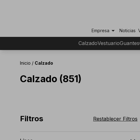
arrow_drop_down
Empresa
Noticias
Calzado
Vestuario
Guantes
Inicio
/
Calzado
Calzado (851)
Filtros
Restablecer Filtros