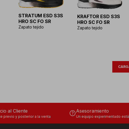
STRATUM ESD S3S
KRAFTOR ESD S3S
HRO SC FO SR
HRO SC FO SR
Zapato tejido
Zapato tejido
CARG
cio al Cliente
Asesoramiento
help
e previo y posterior a la venta
Un equipo experimentado está 