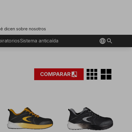
é dicen sobre nosotros
iratorios
Sistema anticaída
grid_on
grid_view
compare
COMPARAR