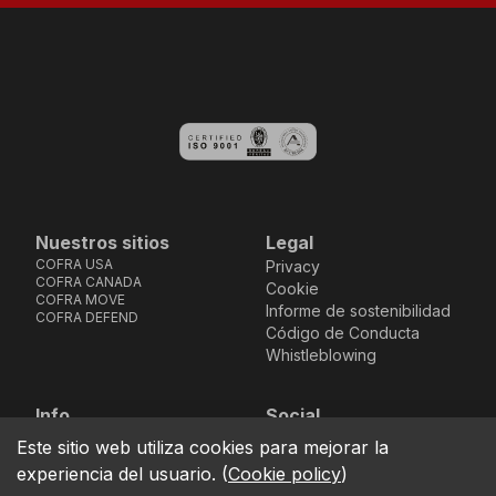
Nuestros sitios
Legal
COFRA USA
Privacy
COFRA CANADA
Cookie
COFRA MOVE
Informe de sostenibilidad
COFRA DEFEND
Código de Conducta
Whistleblowing
Info
Social
Via dell’Euro 53-57-59,
Facebook
Instagram
Youtube
LinkedIn
Este sitio web utiliza cookies para mejorar la
location_on
76121 Barletta - BT -
experiencia del usuario.
(
Cookie policy
)
ITALIA