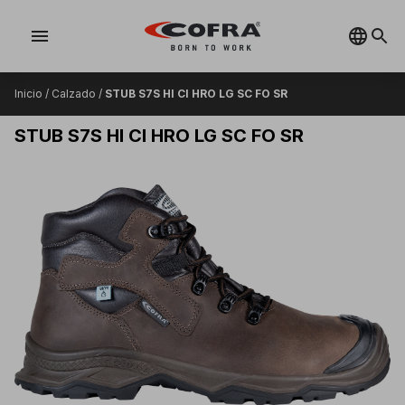
menu
Inicio
/
Calzado
/
STUB S7S HI CI HRO LG SC FO SR
STUB S7S HI CI HRO LG SC FO SR