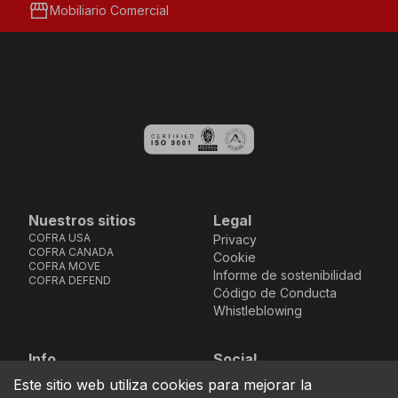
storefront
Mobiliario Comercial
Nuestros sitios
Legal
COFRA USA
Privacy
COFRA CANADA
Cookie
COFRA MOVE
Informe de sostenibilidad
COFRA DEFEND
Código de Conducta
Whistleblowing
Info
Social
Via dell’Euro 53-57-59,
Facebook
Instagram
Youtube
LinkedIn
Este sitio web utiliza cookies para mejorar la
location_on
76121 Barletta - BT -