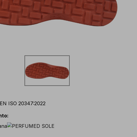
EN ISO 20347:2022
nto
: