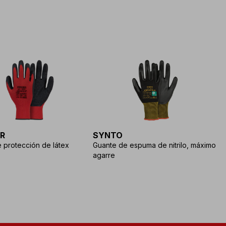
R
SYNTO
L
 protección de látex
Guante de espuma de nitrilo, máximo
agarre