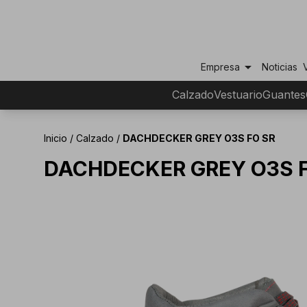
arrow_drop_down
Empresa
Noticias
Calzado
Vestuario
Guantes
Inicio
/
Calzado
/
DACHDECKER GREY O3S FO SR
DACHDECKER GREY O3S 