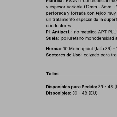
Plantilla
:
EVANIT con especial mezc
y espesor variable (12mm - 8mm -
perforada y forrada con tejido muy t
un tratamiento especial de la superf
conductores
Pl. Antiperf.
:
no metálica APT PLUS
Suela
:
poliuretano monodensidad an
Horma
:
10 Mondopoint (talla 39) -
Sectores de Uso
:
calzado para tra
Tallas
Disponibles para Pedido
:
39 - 48 
Disponibles
:
39 - 48 (EU)