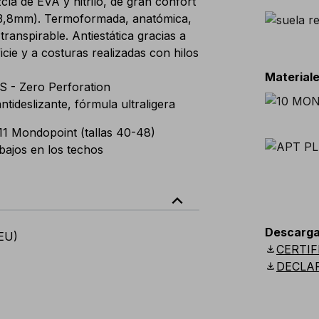
la de EVA y nitrilo, de gran confort
 3,8mm). Termoformada, anatómica,
ranspirable. Antiestática gracias a
icie y a costuras realizadas con hilos
Materiale
 - Zero Perforation
tideslizante, fórmula ultraligera
 11 Mondopoint (tallas 40-48)
bajos en los techos
expand_less
Descarga
(EU)
download
CERTIF
download
DECLA