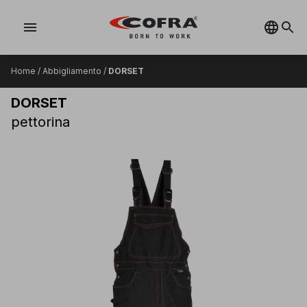
menu
Home
/
Abbigliamento
/
DORSET
DORSET
pettorina