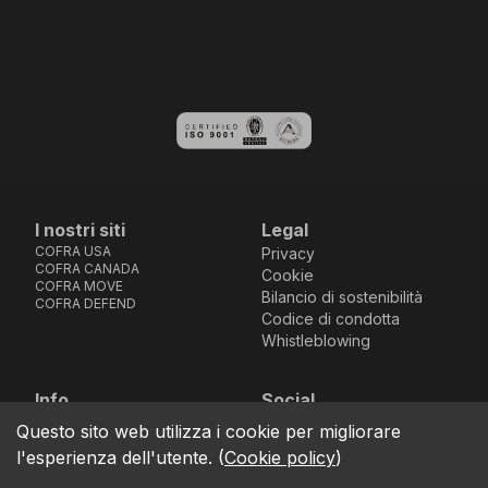
I nostri siti
Legal
COFRA USA
Privacy
COFRA CANADA
Cookie
COFRA MOVE
Bilancio di sostenibilità
COFRA DEFEND
Codice di condotta
Whistleblowing
Info
Social
Via dell’Euro 53-57-59,
Facebook
Instagram
Youtube
LinkedIn
Questo sito web utilizza i cookie per migliorare
location_on
76121 Barletta - BT -
l'esperienza dell'utente.
(
Cookie policy
)
ITALIA
call
+39.0883.341411