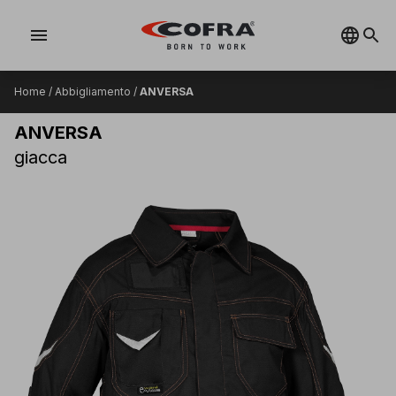
menu
Home
/
Abbigliamento
/
ANVERSA
ANVERSA
giacca