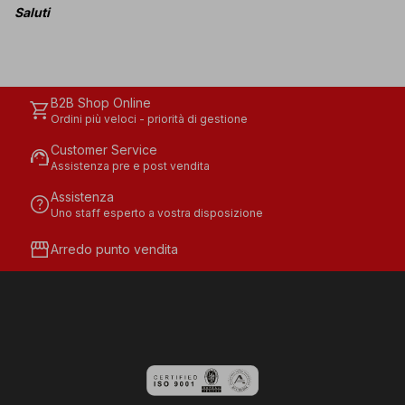
Saluti
B2B Shop Online
shopping_cart
Ordini più veloci - priorità di gestione
Customer Service
support_agent
Assistenza pre e post vendita
Assistenza
help
Uno staff esperto a vostra disposizione
storefront
Arredo punto vendita