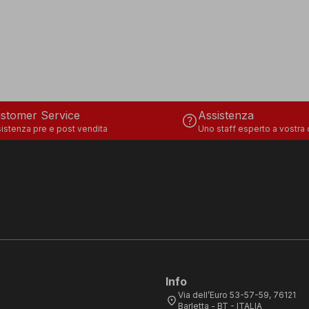
stomer Service
Assistenza
help
istenza pre e post vendita
Uno staff esperto a vostra
Info
Via dell’Euro 53-57-59, 76121
location_on
Barletta - BT - ITALIA