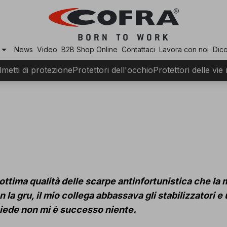
row_drop_down
News
Video
B2B Shop Online
Contattaci
Lavora con noi
Dico
lmetti di protezione
Protettori dell'occhio
Protettori delle vie
'ottima qualità delle scarpe antinfortunistica che la m
la gru, il mio collega abbassava gli stabilizzatori e
piede non mi è successo niente.