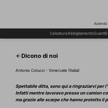
ar
Azienda
Calzature
Abbigliamento
Guanti
E
Dicono di noi
arrow_back
Antonio Colucci - Vimercate (Italia)
Spettabile ditta, sono qui a ringraziarvi per l
Infatti mentre lavoravo presso un camion con 
ma grazie alle scarpe che hanno protetto il 