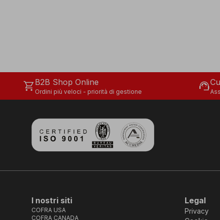
B2B Shop Online
Cu
shopping_cart
support_agent
Ordini più veloci - priorità di gestione
Ass
I nostri siti
Legal
COFRA USA
Privacy
COFRA CANADA