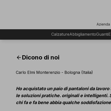
ar
Azienda
Calzature
Abbigliamento
Guanti
E
Dicono di noi
arrow_back
Carlo Elmi Monterenzio - Bologna (Italia)
Ho acquistato un paio di pantaloni da lavoro
le
soluzioni pratiche. originali e intelligent
chi fa
e fa bene abbia qualche soddisfazione