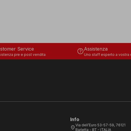
stomer Service
Assistenza
help
istenza pre e post vendita
Uno staff esperto a vostra
Info
Via dell’Euro 53-57-59, 76121
location_on
Barletta - BT - ITALIA