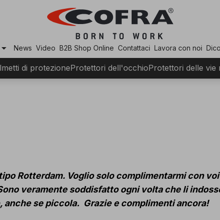
row_drop_down
News
Video
B2B Shop Online
Contattaci
Lavora con noi
Dico
lmetti di protezione
Protettori dell'occhio
Protettori delle vie
 tipo Rotterdam. Voglio solo
complimentarmi con voi pe
i. Sono veramente soddisfatto ogni volta che li indoss
, anche se piccola. Grazie e complimenti ancora!