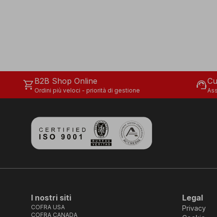
B2B Shop Online
Cu
shopping_cart
support_agent
Ordini più veloci - priorità di gestione
Ass
I nostri siti
Legal
COFRA USA
Privacy
COFRA CANADA