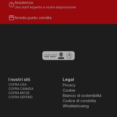
Assistenza
help
Uno staff esperto a vostra disposizione
storefront
Arredo punto vendita
I nostri siti
Legal
COFRA USA
Privacy
COFRA CANADA
Cookie
COFRA MOVE
Bilancio di sostenibilità
COFRA DEFEND
Codice di condotta
Whistleblowing