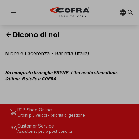
menu
Dicono di noi
arrow_back
Michele Lacerenza - Barletta (Italia)
Ho comprato la maglia BRYNE. L'ho usata stamattina.
Ottima. 5 stelle a COFRA.
B2B Shop Online
shopping_cart
Ordini più veloci - priorità di gestione
Customer Service
support_agent
Assistenza pre e post vendita