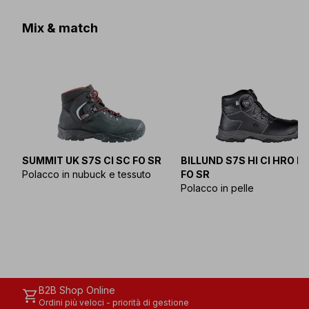
Mix & match
SUMMIT UK S7S CI SC FO SR
BILLUND S7S HI CI HRO L
Polacco in nubuck e tessuto
FO SR
Polacco in pelle
B2B Shop Online
shopping_cart
Ordini più veloci - priorità di gestione