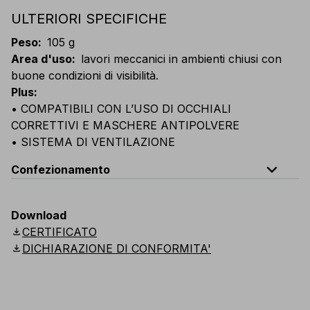
ULTERIORI SPECIFICHE
Peso
:
105 g
Area d'uso
:
lavori meccanici in ambienti chiusi con
buone condizioni di visibilità.
Plus
:
• COMPATIBILI CON L’USO DI OCCHIALI
CORRETTIVI E MASCHERE ANTIPOLVERE
• SISTEMA DI VENTILAZIONE
expand_less
Confezionamento
Codice
Quantità
Download
download
CERTIFICATO
E029-B100
Scatola: 5 occhiali imbustati singolar
download
DICHIARAZIONE DI CONFORMITA'
E029-K100
Cartone: 12 scatole (60 occhiali imbustati si