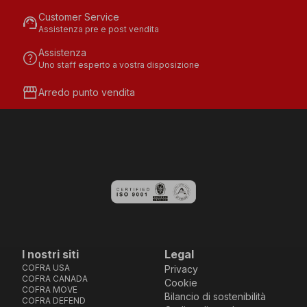
Customer Service
support_agent
Assistenza pre e post vendita
Assistenza
help
Uno staff esperto a vostra disposizione
storefront
Arredo punto vendita
I nostri siti
Legal
COFRA USA
Privacy
COFRA CANADA
Cookie
COFRA MOVE
Bilancio di sostenibilità
COFRA DEFEND