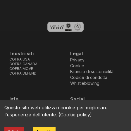
I nostri siti
Legal
COFRA USA
Privacy
COFRA CANADA
Cookie
COFRA MOVE
Bilancio di sostenibilità
COFRA DEFEND
Codice di condotta
Whistleblowing
Info
Social
Via dell’Euro 53-57-59,
Facebook
Instagram
Youtube
LinkedIn
Questo sito web utilizza i cookie per migliorare
location_on
76121 Barletta - BT -
l'esperienza dell'utente.
(
Cookie policy
)
ITALIA
call
+39.0883.341411