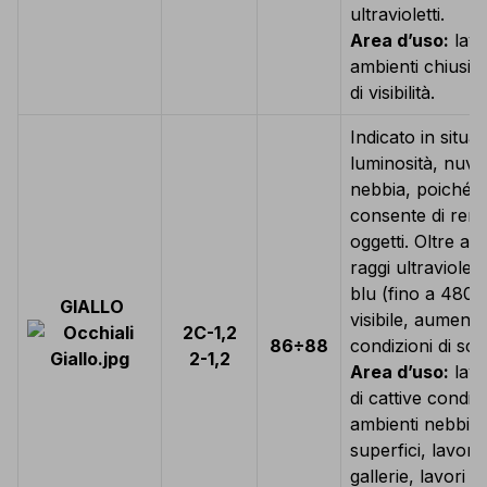
ultravioletti.
Area d’uso:
lavo
ambienti chiusi 
di visibilità.
Indicato in situa
luminosità, nuvol
nebbia, poiché in
consente di rende
oggetti. Oltre a f
raggi ultraviolet
blu (fino a 480 
GIALLO
visibile, aumenta
2C-1,2
86÷88
condizioni di sca
2-1,2
Area d’uso:
lavo
di cattive condiz
ambienti nebbiosi
superfici, lavoraz
gallerie, lavori n