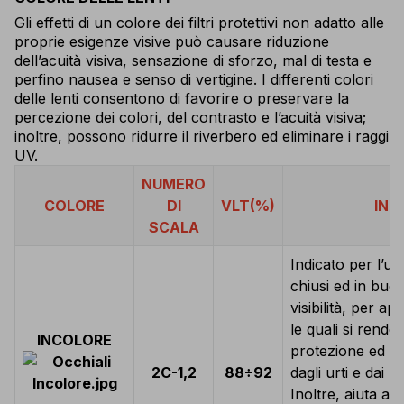
Gli effetti di un colore dei filtri protettivi non adatto alle
proprie esigenze visive può causare riduzione
dell’acuità visiva, sensazione di sforzo, mal di testa e
perfino nausea e senso di vertigine. I differenti colori
delle lenti consentono di favorire o preservare la
percezione dei colori, del contrasto e l’acuità visiva;
inoltre, possono ridurre il riverbero ed eliminare i raggi
UV.
NUMERO
COLORE
DI
VLT(%)
IND
SCALA
Indicato per l’uti
chiusi ed in buon
visibilità, per ap
le quali si rende
INCOLORE
protezione ed il 
2C-1,2
88÷92
dagli urti e dai r
Inoltre, aiuta a 