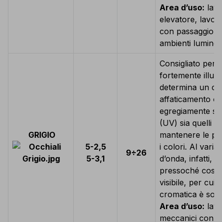
Area d’uso:
lavo
elevatore, lavori
con passaggio tr
ambienti luminos
Consigliato per l
fortemente illumi
determina un co
affaticamento o
egregiamente sia i
(UV) sia quelli in
GRIGIO
mantenere le pro
5-2,5
i colori. Al vari
9÷26
5-3,1
d’onda, infatti, 
pressoché costan
visibile, per cui
cromatica è solo
Area d’uso:
lavor
meccanici con ri