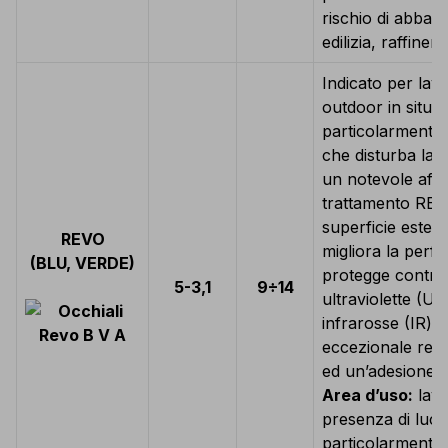
rischio di abbagl
edilizia, raffinerie
Indicato per lavo
outdoor in situaz
particolarmente 
che disturba la
un notevole affa
trattamento REVO
superficie estern
REVO
migliora la perf
(BLU, VERDE)
protegge contro 
5-3,1
9÷14
ultraviolette (U
infrarosse (IR) 
eccezionale resi
ed un’adesione d
Area d’uso:
lavor
presenza di luce
particolarmente 