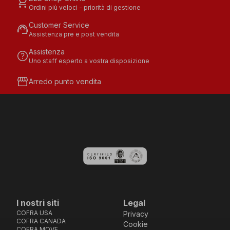
shopping_cart
Ordini più veloci - priorità di gestione
Customer Service
support_agent
Assistenza pre e post vendita
Assistenza
help
Uno staff esperto a vostra disposizione
storefront
Arredo punto vendita
I nostri siti
Legal
COFRA USA
Privacy
COFRA CANADA
Cookie
COFRA MOVE