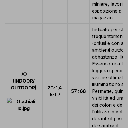
miniere, lavori m
esposizione a luc
magazzini.
Indicato per chi 
frequentemente 
(chiusi e con sc
ambienti outdoor
abbastanza illumi
Essendo una len
leggera specchia
I/O
visione ottimale 
(INDOOR/
illuminazione si
OUTDOOR)
2C-1,4
57÷68
Permette, quind
5-1,7
visibilità ed una 
dei colori e del
l’utilizzo in ent
durante il passa
due ambienti.