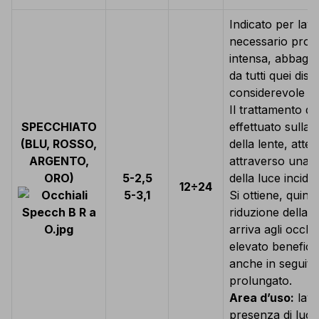
Indicato per lavo
necessario prote
intensa, abbagli
da tutti quei di
considerevole af
Il trattamento di
SPECCHIATO
effettuato sulla 
(BLU, ROSSO,
della lente, atte
ARGENTO,
attraverso una m
ORO)
5-2,5
della luce inciden
12÷24
5-3,1
Si ottiene, quindi
riduzione della q
arriva agli occh
elevato benefici
anche in seguito
prolungato.
Area d’uso:
lavor
presenza di luce