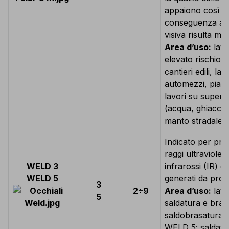
appaiono così più
conseguenza an
visiva risulta mig
Area d’uso:
lavo
elevato rischio 
cantieri edili, lav
automezzi, piatt
lavori su superfic
(acqua, ghiaccio
manto stradale).
Indicato per prot
raggi ultraviolett
WELD 3
infrarossi (IR) 
WELD 5
generati da proce
3
2÷9
Area d’uso:
lavor
5
saldatura e bra
saldobrasatura e
WELD 5: saldatur