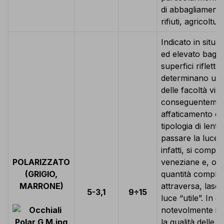
di abbagliamento,
rifiuti, agricoltu
Indicato in situaz
ed elevato bagli
superfici rifletten
determinano una
delle facoltà visi
conseguentemen
affaticamento oc
tipologia di lenti
passare la luce i
infatti, si comp
POLARIZZATO
veneziane e, oltr
(GRIGIO,
quantità comples
MARRONE)
attraversa, lasc
5-3,1
9÷15
luce “utile”. In 
notevolmente il 
la qualità delle 