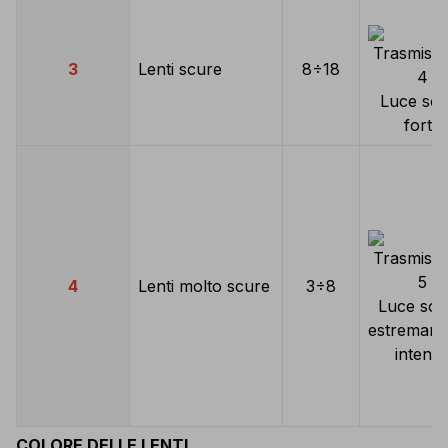
3
Lenti scure
8÷18
Luce sol
forte
4
Lenti molto scure
3÷8
Luce sol
estremam
intens
COLORE DELLE LENTI