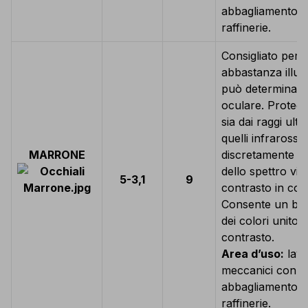
abbagliamento, ag
raffinerie.
Consigliato per l
abbastanza illum
può determinare
oculare. Protegg
sia dai raggi ultr
quelli infrarossi 
MARRONE
discretamente la
dello spettro visi
5-3,1
9
contrasto in cond
Consente un bu
dei colori unito 
contrasto.
Area d’uso:
lavor
meccanici con ri
abbagliamento, ag
raffinerie.