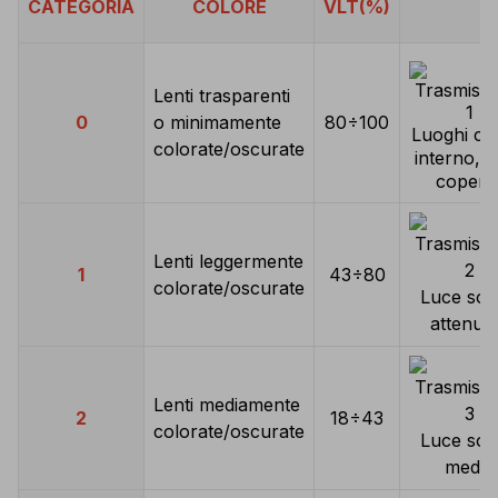
CATEGORIA
COLORE
VLT(%)
Lenti trasparenti
0
o minimamente
80÷100
L
uoghi chi
colorate/oscurate
interno, c
copert
Lenti leggermente
1
43÷80
colorate/oscurate
Luce sol
attenua
Lenti mediamente
2
18÷43
colorate/oscurate
Luce sol
media