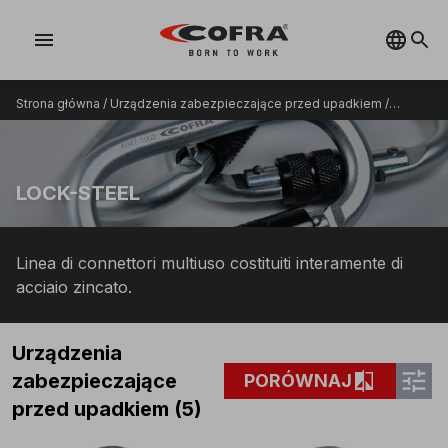
menu
Strona główna
/
Urządzenia zabezpieczające przed upadkiem
/
LOCK-STEEL
LOCK-STEEL
Linea di connettori multiuso costituiti interamente di
acciaio zincato.
Urządzenia
tune
compare
zabezpieczające
PORÓWNAJ
przed upadkiem (5)