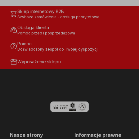
Sklep internetowy B2B
shopping_cart
Szybsze zamówienia - obsługa priorytetowa
Obsługa klienta
support_agent
Pomoc przed i posprzedażowa
Pomoc
help
Doświadczony zespół do Twojej dyspozycji
storefront
Wyposażenie sklepu
Nasze strony
Informacje prawne