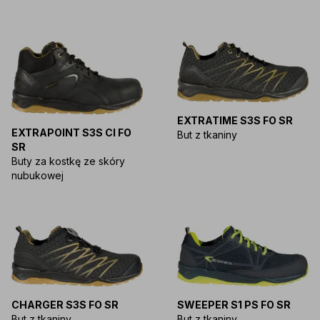
EXTRATIME S3S FO SR
EXTRAPOINT S3S CI FO
But z tkaniny
SR
Buty za kostkę ze skóry
nubukowej
CHARGER S3S FO SR
SWEEPER S1 PS FO SR
But z tkaniny
But z tkaniny