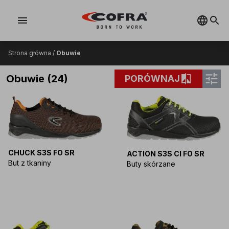
menu
Strona główna
/
Obuwie
tune
compare
Obuwie (24)
PORÓWNAJ
CHUCK S3S FO SR
ACTION S3S CI FO SR
But z tkaniny
Buty skórzane