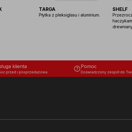
X
TARGA
SHELF
Płytka z pleksiglasu i aluminium.
Przezrocz
haczykami
drewniany
ługa klienta
Pomoc
help
oc przed i posprzedażowa
Doświadczony zespół do Two