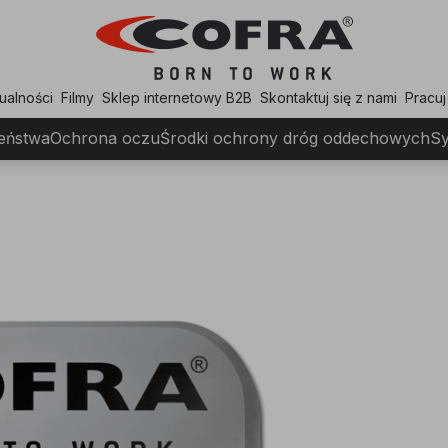
ualności
Filmy
Sklep internetowy B2B
Skontaktuj się z nami
Pracuj
zeństwa
Ochrona oczu
Środki ochrony dróg oddechowych
Sy