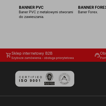
BANNER PVC
BANNER FORE
Baner PVC z metalowymi otworami
Baner Forex.
do zawieszania.
Sklep internetowy B2B
Obs
shopping_cart
support_agent
Szybsze zamówienia - obsługa priorytetowa
Pom