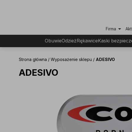
arrow_drop_down
Firma
Akt
Obuwie
Odzież
Rękawice
Kaski bezpiec
Strona główna
/
Wyposażenie sklepu
/
ADESIVO
ADESIVO