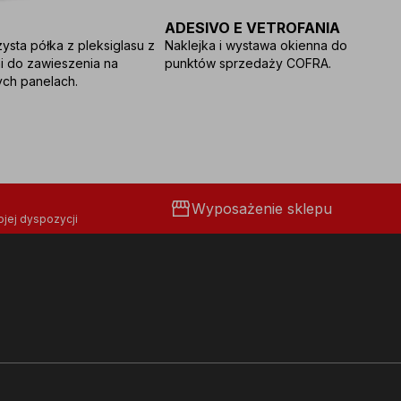
ADESIVO E VETROFANIA
T
ysta półka z pleksiglasu z
Naklejka i wystawa okienna do
2
 do zawieszenia na
punktów sprzedaży COFRA.
ka
ch panelach.
storefront
Wyposażenie sklepu
jej dyspozycji