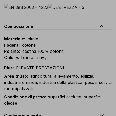
expand_less
Composizione
Materiale
:
nitrile
Fodera
:
cotone
Polsino
:
costina 100% cotone
Colore
:
bianco, navy
Plus
:
ELEVATE PRESTAZIONI
Area d'uso
:
agricoltura, allevamento, edilizia,
industria chimica, industria della plastica, pesca, servizi
municipalizzati
Condizione di presa
:
superfici asciutte, superfici
oleose
expand_less
Confezionamento