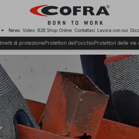
row_drop_down
News
Video
B2B Shop Online
Contattaci
Lavora con noi
Dico
lmetti di protezione
Protettori dell'occhio
Protettori delle vie