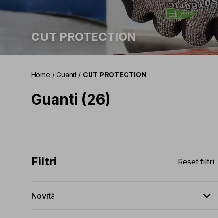
CUT PROTECTION
Home
/
Guanti
/
CUT PROTECTION
Guanti (26)
Filtri
Reset filtri
expand_less
Novità