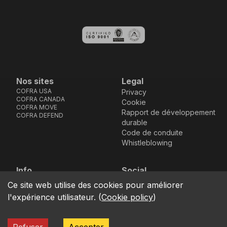
Nos sites
Legal
COFRA USA
Privacy
COFRA CANADA
Cookie
COFRA MOVE
Rapport de développement
COFRA DEFEND
durable
Code de conduite
Whistleblowing
Info
Social
Via dell’Euro 53-57-59,
Facebook
Instagram
Youtube
LinkedIn
Ce site web utilise des cookies pour améliorer
location_on
76121 Barletta - BT -
l'expérience utilisateur.
(
Cookie policy
)
ITALIA
call
+39.0883.341411