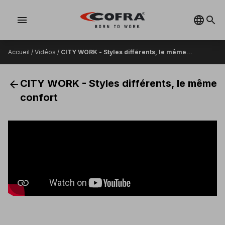
menu
Accueil
/
Vidéos
/
CITY WORK - Styles différents, le même
confort
arrow_back
CITY WORK - Styles différents, le même
confort