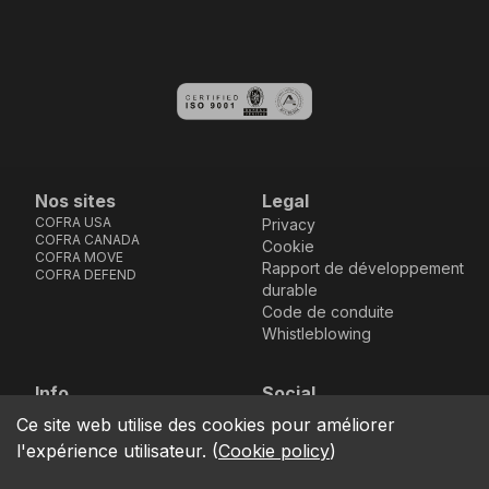
Nos sites
Legal
COFRA USA
Privacy
COFRA CANADA
Cookie
COFRA MOVE
Rapport de développement
COFRA DEFEND
durable
Code de conduite
Whistleblowing
Info
Social
Via dell’Euro 53-57-59,
Facebook
Instagram
Youtube
LinkedIn
Ce site web utilise des cookies pour améliorer
location_on
76121 Barletta - BT -
l'expérience utilisateur.
(
Cookie policy
)
ITALIA
call
+39.0883.341411