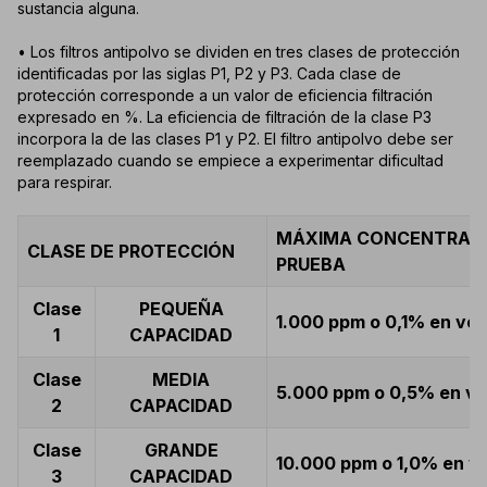
sustancia alguna.
• Los filtros antipolvo se dividen en tres clases de protección
identificadas por las siglas P1, P2 y P3. Cada clase de
protección corresponde a un valor de eficiencia filtración
expresado en %. La eficiencia de filtración de la clase P3
incorpora la de las clases P1 y P2. El filtro antipolvo debe ser
reemplazado cuando se empiece a experimentar dificultad
para respirar.
MÁXIMA CONCENTRACI
CLASE DE PROTECCIÓN
PRUEBA
Clase
PEQUEÑA
1.000 ppm o 0,1% en vo
1
CAPACIDAD
Clase
MEDIA
5.000 ppm o 0,5% en v
2
CAPACIDAD
Clase
GRANDE
10.000 ppm o 1,0% en v
3
CAPACIDAD