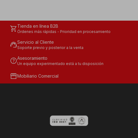
Tienda en línea B2B
shopping_cart
Órdenes más rápidas - Prioridad en procesamiento
Servicio al Cliente
support_agent
Soporte previo y posterior a la venta
Asesoramiento
help
Un equipo experimentado está a tu disposición
storefront
Mobiliario Comercial