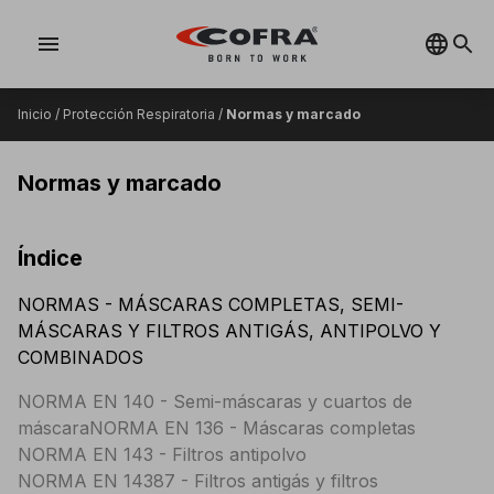
menu
Inicio
/
Protección Respiratoria
/
Normas y marcado
Normas y marcado
Índice
NORMAS - MÁSCARAS COMPLETAS, SEMI-
MÁSCARAS Y FILTROS ANTIGÁS, ANTIPOLVO Y
COMBINADOS
NORMA EN 140 - Semi-máscaras y cuartos de
máscaraNORMA EN 136 - Máscaras completas
NORMA EN 143 - Filtros antipolvo
NORMA EN 14387 - Filtros antigás y filtros