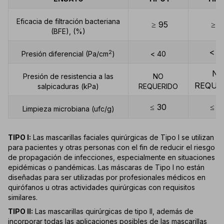
Eficacia de filtración bacteriana
≥ 95
≥ 9
(BFE), (%)
< 4
2
Presión diferencial (Pa/cm
)
< 40
N
Presión de resistencia a las
NO
REQUE
salpicaduras (kPa)
REQUERIDO
≤ 30
≤ 3
Limpieza microbiana (ufc/g)
TIPO I:
Las mascarillas faciales quirúrgicas de Tipo I se utilizan
para pacientes y otras personas con el fin de reducir el riesgo
de propagación de infecciones, especialmente en situaciones
epidémicas o pandémicas. Las máscaras de Tipo I no están
diseñadas para ser utilizadas por profesionales médicos en
quirófanos u otras actividades quirúrgicas con requisitos
similares.
TIPO II:
Las mascarillas quirúrgicas de tipo II, además de
incorporar todas las aplicaciones posibles de las mascarillas