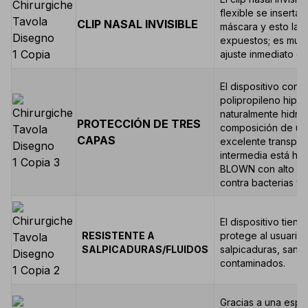
flexible se inserta 
CLIP NASAL INVISIBLE
máscara y esto la l
expuestos; es muy 
ajuste inmediato de
El dispositivo cons
polipropileno hipo
naturalmente hidróf
PROTECCIÓN DE TRES
composición de una
CAPAS
excelente transpira
intermedia está he
BLOWN con alto ren
contra bacterias y 
El dispositivo tien
RESISTENTE A
protege al usuario 
SALPICADURAS/FLUIDOS
salpicaduras, sangr
contaminados.
Gracias a una espec