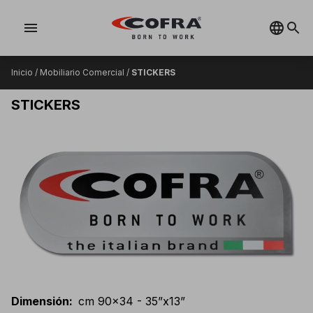
menu
Inicio
/
Mobiliario Comercial
/
STICKERS
STICKERS
Dimensión
:
cm 90x34 - 35”x13”