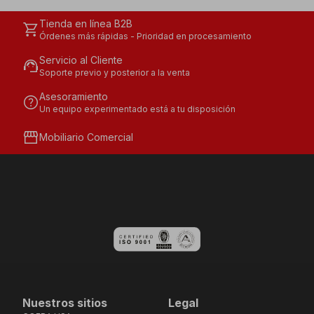
Tienda en línea B2B
shopping_cart
Órdenes más rápidas - Prioridad en procesamiento
Servicio al Cliente
support_agent
Soporte previo y posterior a la venta
Asesoramiento
help
Un equipo experimentado está a tu disposición
storefront
Mobiliario Comercial
Nuestros sitios
Legal