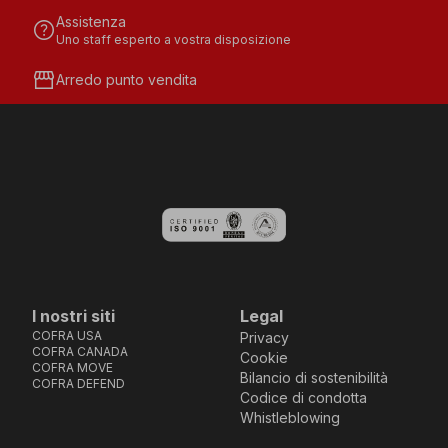
Assistenza
help
Uno staff esperto a vostra disposizione
storefront
Arredo punto vendita
I nostri siti
Legal
COFRA USA
Privacy
COFRA CANADA
Cookie
COFRA MOVE
Bilancio di sostenibilità
COFRA DEFEND
Codice di condotta
Whistleblowing