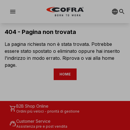
menu
404 -
Pagina non trovata
La pagina richiesta non è stata trovata. Potrebbe
essere stato spostato o eliminato oppure hai inserito
l'indirizzo in modo errato. Riprova o vai alla home
page.
HOME
B2B Shop Online
shopping_cart
Ordini più veloci - priorità di gestione
Customer Service
support_agent
Assistenza pre e post vendita