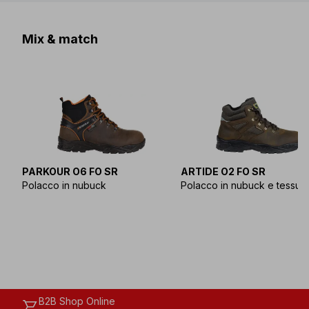
Mix & match
PARKOUR O6 FO SR
ARTIDE O2 FO SR
Polacco in nubuck
Polacco in nubuck e tessut
B2B Shop Online
shopping_cart