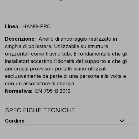
Linea
:
HANG-PRO
Descrizione
:
Anello di ancoraggio realizzato in
cinghia di poliestere. Utilizzabile su strutture
orizzontali come travi o tubi. È fondamentale che gli
installatori accertino l’idoneità del supporto e che gli
ancoraggi provvisori portatili siano utilizzati
esclusivamente da parte di una persona alla volta e
con un assorbitore di energia.
Normativa
:
EN 795-B:2012
SPECIFICHE TECNICHE
expand_less
Cordino
Tipologia
:
cinghia