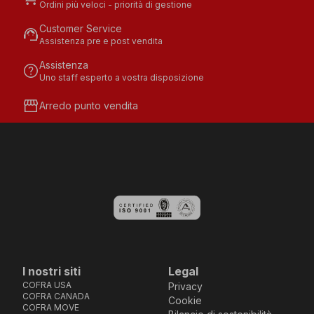
Ordini più veloci - priorità di gestione
Customer Service
support_agent
Assistenza pre e post vendita
Assistenza
help
Uno staff esperto a vostra disposizione
storefront
Arredo punto vendita
I nostri siti
Legal
COFRA USA
Privacy
COFRA CANADA
Cookie
COFRA MOVE