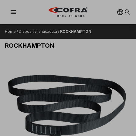
menu
Home
/
Dispositivi anticaduta
/
ROCKHAMPTON
ROCKHAMPTON