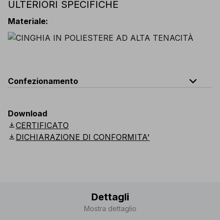
ULTERIORI SPECIFICHE
Larghezza
:
30 mm
Materiale
:
poliestere
Materiale
:
expand_less
Confezionamento
Peso
Download
Codice
Quantità
Lunghez
(pz.)
download
CERTIFICATO
download
DICHIARAZIONE DI CONFORMITA'
ROCKHAMPTON
busta da
A050-B101
71
g
80
m
80
5 pz.
Dettagli
Mostra dettaglio