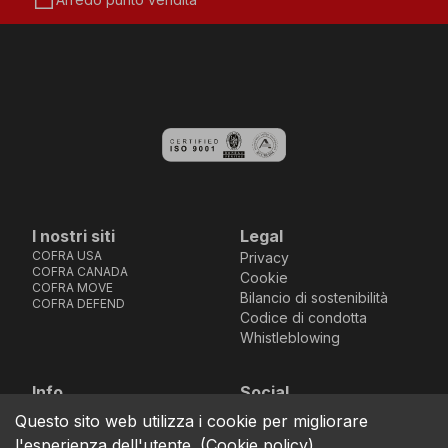
storefront
I nostri siti
Legal
COFRA USA
Privacy
COFRA CANADA
Cookie
COFRA MOVE
Bilancio di sostenibilità
COFRA DEFEND
Codice di condotta
Whistleblowing
Info
Social
Via dell’Euro 53-57-59,
Facebook
Instagram
Youtube
LinkedIn
Questo sito web utilizza i cookie per migliorare
location_on
76121 Barletta - BT -
l'esperienza dell'utente.
(
Cookie policy
)
ITALIA