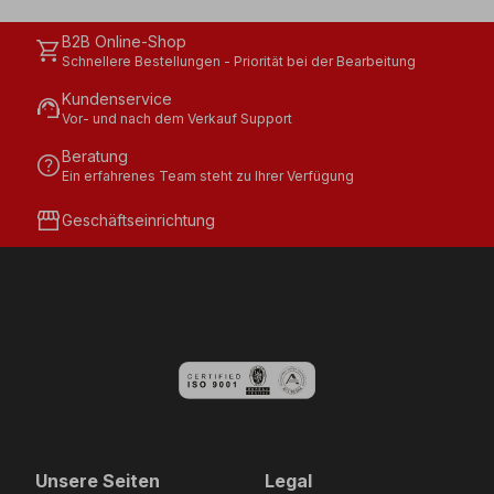
B2B Online-Shop
shopping_cart
Schnellere Bestellungen - Priorität bei der Bearbeitung
Kundenservice
support_agent
Vor- und nach dem Verkauf Support
Beratung
help
Ein erfahrenes Team steht zu Ihrer Verfügung
storefront
Geschäftseinrichtung
Unsere Seiten
Legal