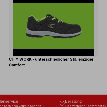
CITY WORK - unterschiedlicher Stil, einziger
Comfort
enservice
Beratung
help
und nach dem Verkauf Support
Ein erfahrenes Team steht zu 