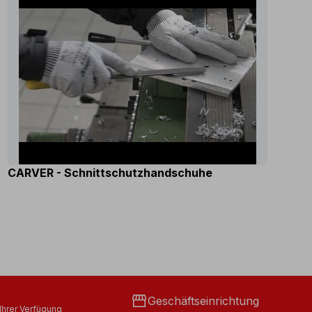
CARVER - Schnittschutzhandschuhe
storefront
Geschäftseinrichtung
Ihrer Verfügung