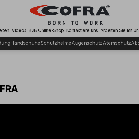
eiten
Videos
B2B Online-Shop
Kontaktiere uns
Arbeiten Sie mit un
dung
Handschuhe
Schutzhelme
Augenschutz
Atemschutz
Abs
FRA