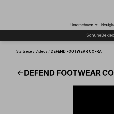
arrow_drop_down
Unternehmen
Neuigk
Schuhe
Beklei
Startseite
/
Videos
/
DEFEND FOOTWEAR COFRA
arrow_back
DEFEND FOOTWEAR CO