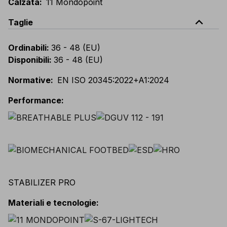
Calzata
:
11 Mondopoint
expand_less
Taglie
Ordinabili
:
36 - 48 (EU)
Disponibili
:
36 - 48 (EU)
Normative
:
EN ISO 20345:2022+A1:2024
Performance
:
STABILIZER PRO
Materiali e tecnologie
: