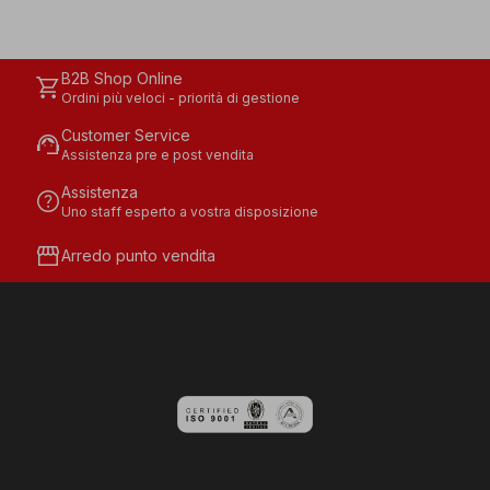
B2B Shop Online
shopping_cart
Ordini più veloci - priorità di gestione
Customer Service
support_agent
Assistenza pre e post vendita
Assistenza
help
Uno staff esperto a vostra disposizione
storefront
Arredo punto vendita