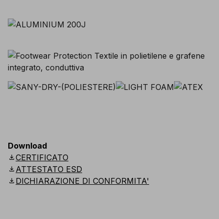
Download
download
CERTIFICATO
download
ATTESTATO ESD
download
DICHIARAZIONE DI CONFORMITA'