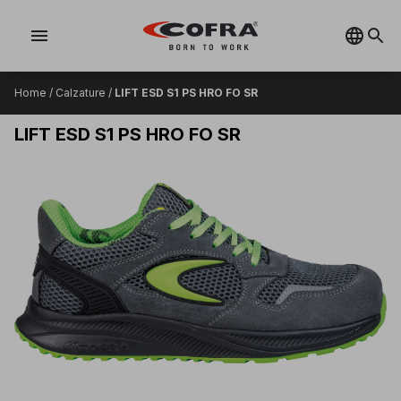
menu
Home
/
Calzature
/
LIFT ESD S1 PS HRO FO SR
LIFT ESD S1 PS HRO FO SR