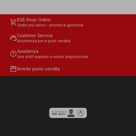
B2B Shop Online
shopping_cart
Ordini più veloci - priorità di gestione
Customer Service
support_agent
Assistenza pre e post vendita
Assistenza
help
Uno staff esperto a vostra disposizione
storefront
Arredo punto vendita