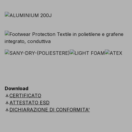
Download
download
CERTIFICATO
download
ATTESTATO ESD
download
DICHIARAZIONE DI CONFORMITA'