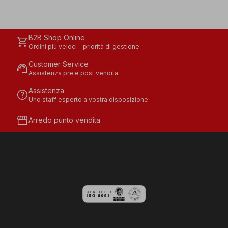
B2B Shop Online
shopping_cart
Ordini più veloci - priorità di gestione
Customer Service
support_agent
Assistenza pre e post vendita
Assistenza
help
Uno staff esperto a vostra disposizione
storefront
Arredo punto vendita