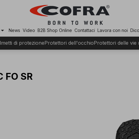
row_drop_down
News
Video
B2B Shop Online
Contattaci
Lavora con noi
Dico
lmetti di protezione
Protettori dell'occhio
Protettori delle vie
C FO SR