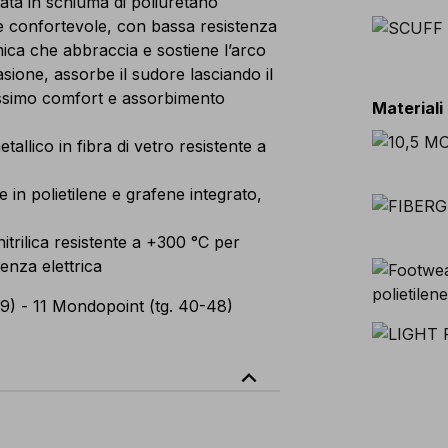
ta in schiuma di poliuretano
confortevole, con bassa resistenza
mica che abbraccia e sostiene l’arco
rasione, assorbe il sudore lasciando il
assimo comfort e assorbimento
Materiali
lico in fibra di vetro resistente a
 in polietilene e grafene integrato,
trilica resistente a +300 °C per
enza elettrica
9) - 11 Mondopoint (tg. 40-48)
expand_less