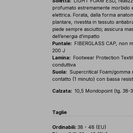
Soletta
:
LIGHT FOAM ESD, realizza
profumato estremamente morbido e 
elettrica. Forata, dalla forma anato
plantare, rivestita in tessuto antiab
piede sempre asciutto; assicura m
dell’energia d’impatto
Puntale
:
FIBERGLASS CAP, non metal
200 J
Lamina
:
Footwear Protection Textile
conduttiva
Suola
:
Supercritical Foam/gomma ni
contatto (1 minuto) con bassa resist
Calzata
:
10,5 Mondopoint (tg. 38-3
Taglie
Ordinabili
:
38 - 48 (EU)