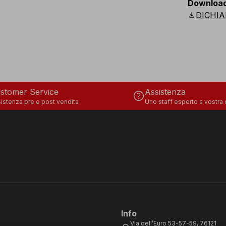
Downloa
download
DICHIA
stomer Service
Assistenza
help
istenza pre e post vendita
Uno staff esperto a vostra
Info
Via dell’Euro 53-57-59, 76121