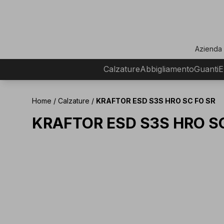
ar
Azienda
Calzature
Abbigliamento
Guanti
E
Home
/
Calzature
/
KRAFTOR ESD S3S HRO SC FO SR
KRAFTOR ESD S3S HRO S