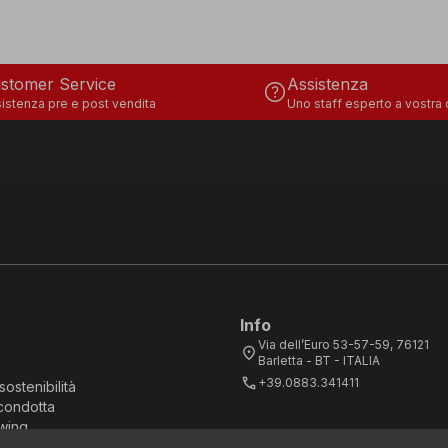
stomer Service
Assistenza
help
istenza pre e post vendita
Uno staff esperto a vostra
Info
Via dell’Euro 53-57-59, 76121
location_on
Barletta - BT - ITALIA
call
+39.0883.341411
sostenibilità
condotta
wing