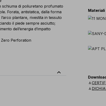
e
n schiuma di poliuretano profumato
Materiali
. Forata, antistatica, dalla forma
’arco plantare, rivestita in tessuto
ciando il piede sempre asciutto;
mento dell’energia d’impatto
 Zero Perforation
expand_less
Downloa
download
CERTIF
download
DICHIA