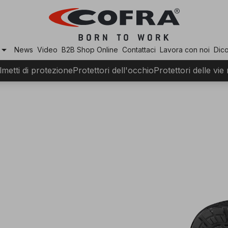
row_drop_down
News
Video
B2B Shop Online
Contattaci
Lavora con noi
Dico
lmetti di protezione
Protettori dell'occhio
Protettori delle vie