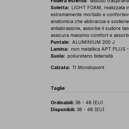
Fodera esterna
:
tessuto traspirant
Soletta
:
LIGHT FOAM, realizzata i
estremamente morbido e confortevole
anatomica che abbraccia e sostiene l
antiabrasione, assorbe il sudore las
assicura massimo comfort e assorbi
Puntale
:
ALUMINIUM 200 J
Lamina
:
non metallica APT PLUS -
Suola
:
poliuretano bidensità
Calzata
:
11 Mondopoint
Taglie
Ordinabili
:
38 - 48 (EU)
Disponibili
:
38 - 48 (EU)