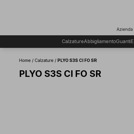
ar
Azienda
Calzature
Abbigliamento
Guanti
E
Home
/
Calzature
/
PLYO S3S CI FO SR
PLYO S3S CI FO SR