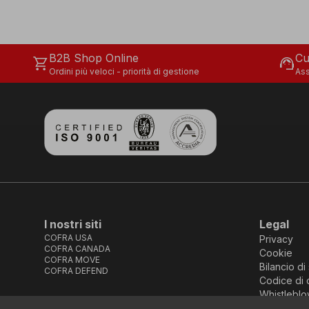
B2B Shop Online
Cu
shopping_cart
support_agent
Ordini più veloci - priorità di gestione
Ass
I nostri siti
Legal
COFRA USA
Privacy
COFRA CANADA
Cookie
COFRA MOVE
Bilancio di 
COFRA DEFEND
Codice di 
Whistleblo