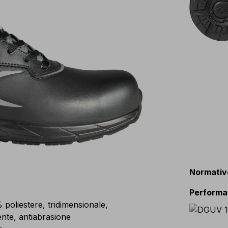
Normativ
Perform
liestere, tridimensionale,
nte, antiabrasione