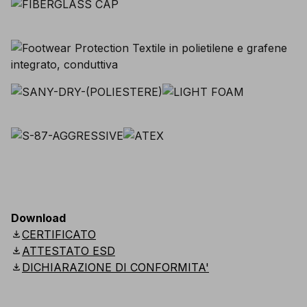
Download
download
CERTIFICATO
download
ATTESTATO ESD
download
DICHIARAZIONE DI CONFORMITA'