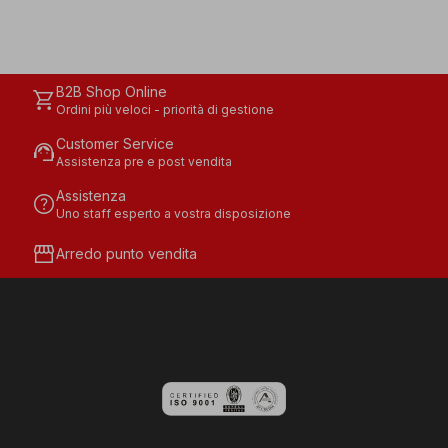
B2B Shop Online
shopping_cart
Ordini più veloci - priorità di gestione
Customer Service
support_agent
Assistenza pre e post vendita
Assistenza
help
Uno staff esperto a vostra disposizione
storefront
Arredo punto vendita