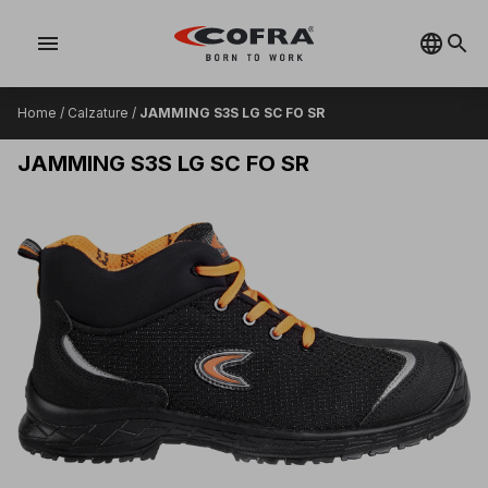
menu
Home
/
Calzature
/
JAMMING S3S LG SC FO SR
JAMMING S3S LG SC FO SR