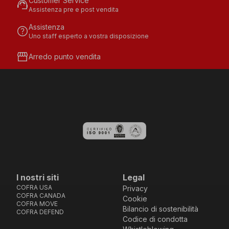
Customer Service
support_agent
Assistenza pre e post vendita
Assistenza
help
Uno staff esperto a vostra disposizione
storefront
Arredo punto vendita
I nostri siti
Legal
COFRA USA
Privacy
COFRA CANADA
Cookie
COFRA MOVE
Bilancio di sostenibilità
COFRA DEFEND
Codice di condotta