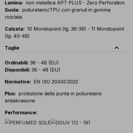
Lamina
:
non metallica APT PLUS - Zero Perforation
Suola
:
poliuretano/TPU con granuli in gomma
riciclata
Calzata
:
10 Mondopoint (tg. 36-39) - 11 Mondopoint
(tg. 40-48)
expand_less
Taglie
Ordinabili
:
36 - 48 (EU)
Disponibili
:
36 - 48 (EU)
Normative
:
EN ISO 20345:2022
Plus
:
protezione della punta in poliuretano
antiabrasione
Performance
: